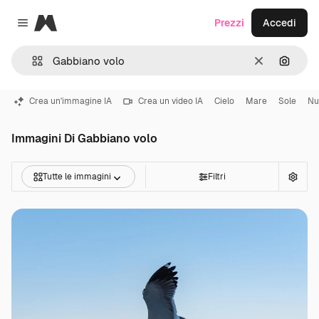
Magnific
Prezzi
Accedi
Close menu
Cancella
Cerca 
Crea un'immagine IA
Crea un video IA
Cielo
Mare
Sole
Nu
Immagini Di Gabbiano volo
Tutte le immagini
Filtri