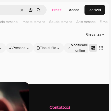
Prezzi
Accedi
Iscriviti
Cancella
Cerca per immagine
Ricerca
ario romano
Impero romano
Scudo romano
Arte romana
Elmo r
Rilevanza
Modificabile
Persone
Tipo di file
Avanz
online
Azienda
Contattaci