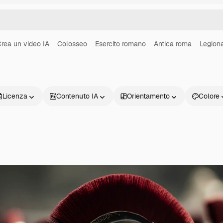
rea un video IA
Colosseo
Esercito romano
Antica roma
Legion
Licenza
Contenuto IA
Orientamento
Colore
Prodotti
Inizia