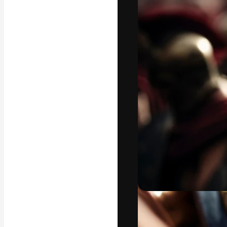
La piattaforma c
migliori lavori. 
creativi, impres
Italiano
Copyright © 2010