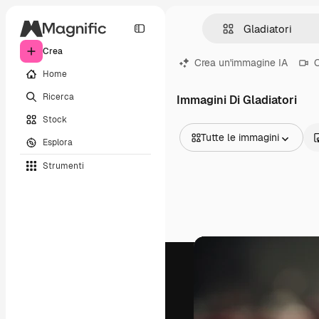
Crea
Crea un'immagine IA
C
Home
Ricerca
Immagini Di Gladiatori
Stock
Tutte le immagini
Esplora
Tutte le immagini
Strumenti
Vettori
Illustrazioni
Foto
PSD
Modelli
Mockup
Video
Clip video
Motion graphic
Modelli di video
Icone
Modelli 3D
Font