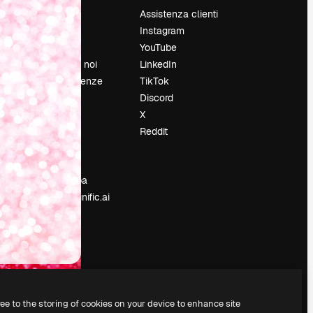
Prezzi
Assistenza clienti
Chi siamo
Instagram
Recensioni
YouTube
Lavora con noi
LinkedIn
Cerca tendenze
TikTok
Blog
Discord
Eventi
X
Slidesgo
Reddit
e
Vendi i tuoi
contenuti
Sala stampa
Cerchi magnific.ai
ree to the storing of cookies on your device to enhance site