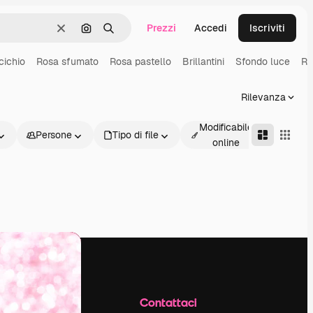
Prezzi
Accedi
Iscriviti
Cancella
Cerca per immagine
Ricerca
cichio
Rosa sfumato
Rosa pastello
Brillantini
Sfondo luce
Ro
Rilevanza
Modificabile
Persone
Tipo di file
Avanz
online
Azienda
Contattaci