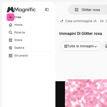
Crea
Crea un'immagine IA
C
Home
Ricerca
Immagini Di Glitter rosa
Stock
Tutte le immagini
Esplora
Tutte le immagini
Strumenti
Vettori
Illustrazioni
Foto
PSD
Modelli
Mockup
Video
Clip video
Motion graphic
Modelli di video
Icone
Modelli 3D
Font