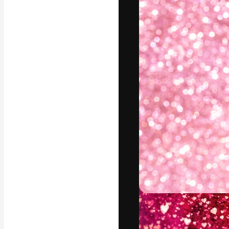
La piattaforma c
migliori lavori. 
creativi, impres
Italiano
Copyright © 2010