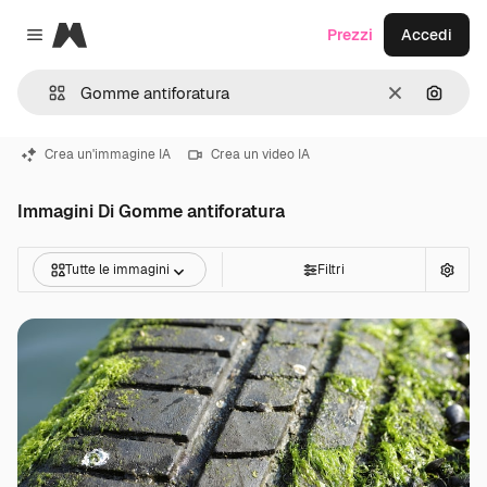
Magnific
Prezzi
Accedi
Close menu
Cancella
Cerca 
Crea un'immagine IA
Crea un video IA
Immagini Di Gomme antiforatura
Tutte le immagini
Filtri