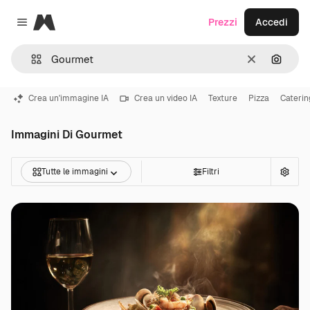
Magnific
Prezzi
Accedi
Close menu
Cancella
Cerca 
Crea un'immagine IA
Crea un video IA
Texture
Pizza
Caterin
Immagini Di Gourmet
Tutte le immagini
Filtri