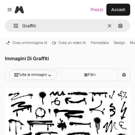
Magnific
Prezzi
Accedi
Close menu
Cancella
Cerca 
Crea un'immagine IA
Crea un video IA
Pennellata
Design
Mu
Immagini Di Graffiti
Tutte le immagini
Filtri