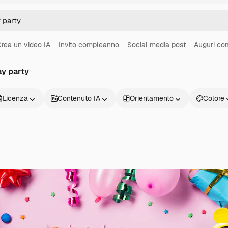
rea un video IA
Invito compleanno
Social media post
Auguri co
ay party
Licenza
Contenuto IA
Orientamento
Colore
Prodotti
Inizia