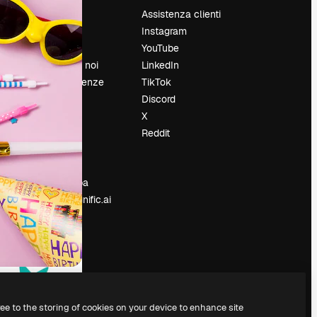
Prezzi
Assistenza clienti
Chi siamo
Instagram
Recensioni
YouTube
Lavora con noi
LinkedIn
Cerca tendenze
TikTok
Blog
Discord
Eventi
X
Slidesgo
Reddit
e
Vendi i tuoi
contenuti
Sala stampa
Cerchi magnific.ai
ree to the storing of cookies on your device to enhance site