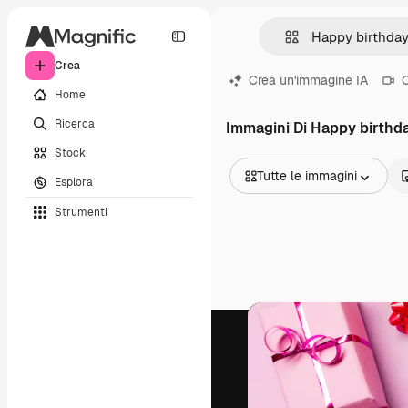
Crea
Crea un'immagine IA
C
Home
Ricerca
Immagini Di Happy birthd
Stock
Tutte le immagini
Esplora
Tutte le immagini
Strumenti
Vettori
Illustrazioni
Foto
PSD
Modelli
Mockup
Video
Clip video
Motion graphic
Modelli di video
Icone
Modelli 3D
Font