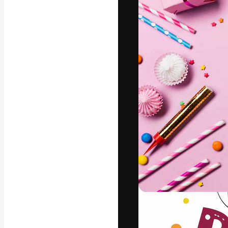
La piattaforma c
migliori lavori. 
creativi, impres
Italiano
Copyright © 2010