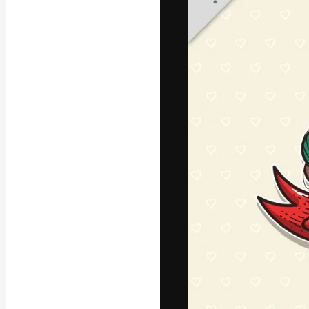
La piattaforma c
migliori lavori. 
creativi, impres
Italiano
Copyright © 2010