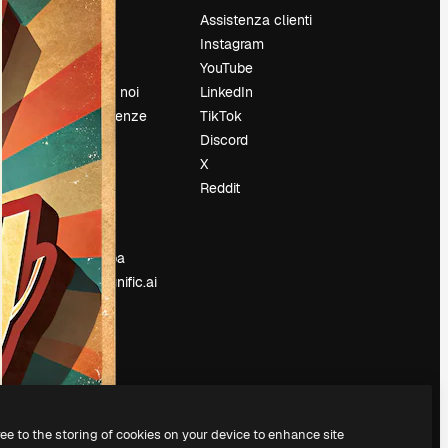
Prezzi
Assistenza clienti
Chi siamo
Instagram
Recensioni
YouTube
Lavora con noi
LinkedIn
Cerca tendenze
TikTok
Blog
Discord
Eventi
X
Slidesgo
Reddit
e
Vendi i tuoi
contenuti
Sala stampa
Cerchi magnific.ai
ree to the storing of cookies on your device to enhance site