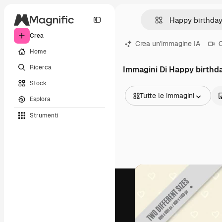
Crea
Crea un'immagine IA
C
Home
Ricerca
Immagini Di Happy birthd
Stock
Tutte le immagini
Esplora
Tutte le immagini
Strumenti
Vettori
Illustrazioni
Foto
PSD
Modelli
Mockup
Video
Clip video
Motion graphic
Modelli di video
Icone
Modelli 3D
Font