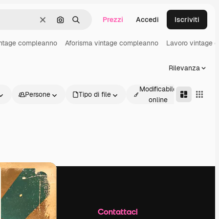
Prezzi
Accedi
Iscriviti
Cancella
Cerca per immagine
Ricerca
intage compleanno
Aforisma vintage compleanno
Lavoro vintage 
Rilevanza
Modificabile
Persone
Tipo di file
Avanz
online
Azienda
Contattaci