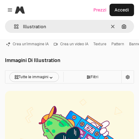
Magnific
Prezzi
Accedi
Close menu
Cancella
Cerca 
Crea un'immagine IA
Crea un video IA
Texture
Pattern
Bann
Immagini Di Illustration
Tutte le immagini
Filtri