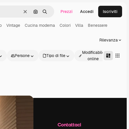
Prezzi
Accedi
Iscriviti
Cancella
Cerca per immagine
Ricerca
io
Vintage
Cucina moderna
Colori
Villa
Benessere
Rilevanza
Modificabile
Persone
Tipo di file
Avanz
online
Azienda
Contattaci