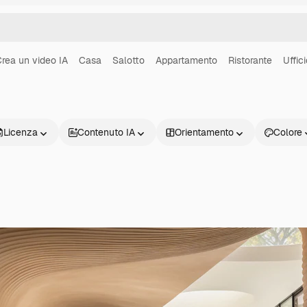
rea un video IA
Casa
Salotto
Appartamento
Ristorante
Uffic
Licenza
Contenuto IA
Orientamento
Colore
Prodotti
Inizia