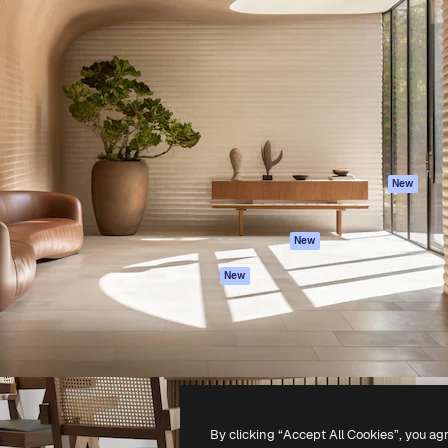
reativa per realizzare i tuoi
Spaces
Academy
Oltre 1 milione di abbonati tra
Assistente IA
Documentazione
e, agenzie e studi.
Generatore di
Assistenza
immagini IA
Termini e
Generatore di video
condizioni
IA
Politica sulla
Sintetizzatore
privacy
vocale IA
Originali
New
Contenuti stock
Politica dei cooki
MCP per
Centro di fiducia
New
Claude/ChatGPT
Affiliati
Agenti
New
Aziende
API
App mobile
Tutti gli strumenti
Magnific
-
2026
Freepik Company S.L.U.
Tutti i diritti riservati
.
By clicking “Accept All Cookies”, you ag