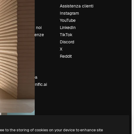
Prezzi
Assistenza clienti
Chi siamo
Instagram
Recensioni
YouTube
Lavora con noi
LinkedIn
Cerca tendenze
TikTok
Blog
Discord
Eventi
X
Slidesgo
Reddit
e
Vendi i tuoi
contenuti
Sala stampa
Cerchi magnific.ai
ree to the storing of cookies on your device to enhance site