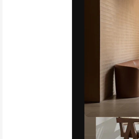
La piattaforma c
migliori lavori. 
creativi, impres
Italiano
Copyright © 2010