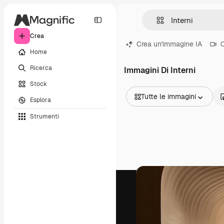
Crea
Crea un'immagine IA
C
Home
Ricerca
Immagini Di Interni
Stock
Tutte le immagini
Esplora
Tutte le immagini
Strumenti
Vettori
Illustrazioni
Foto
PSD
Modelli
Mockup
Video
Clip video
Motion graphic
Modelli di video
Icone
Modelli 3D
Font