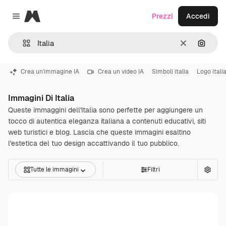
Magnific
Prezzi
Accedi
Close menu
Cancella
Cerca 
Crea un'immagine IA
Crea un video IA
Simboli italia
Logo itali
Immagini Di Italia
Queste immaggini dell'Italia sono perfette per aggiungere un
tocco di autentica eleganza italiana a contenuti educativi, siti
web turistici e blog. Lascia che queste immagini esaltino
l'estetica del tuo design accattivando il tuo pubblico.
Tutte le immagini
Filtri