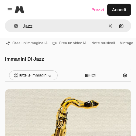
Magnific
Prezzi
Accedi
Close menu
Cancella
Cerca 
Crea un'immagine IA
Crea un video IA
Note musicali
Vintage
Immagini Di Jazz
Tutte le immagini
Filtri