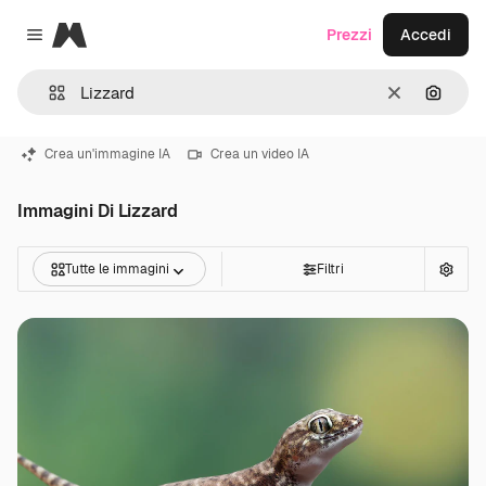
Magnific
Prezzi
Accedi
Close menu
Cancella
Cerca 
Crea un'immagine IA
Crea un video IA
Immagini Di Lizzard
Tutte le immagini
Filtri