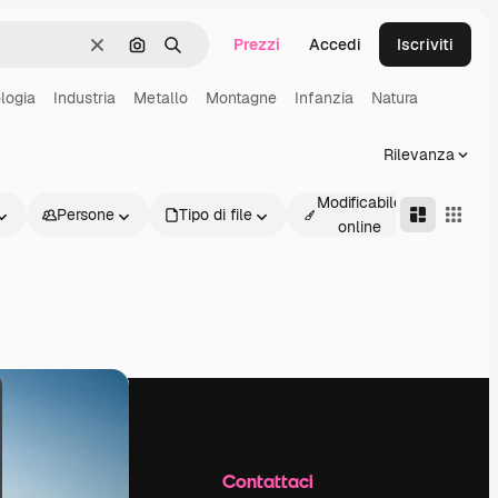
Prezzi
Accedi
Iscriviti
Cancella
Cerca per immagine
Ricerca
logia
Industria
Metallo
Montagne
Infanzia
Natura
Rilevanza
Modificabile
Persone
Tipo di file
Avanz
online
Azienda
Contattaci