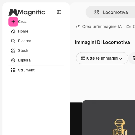
Crea
Crea un'immagine IA
C
Home
Ricerca
Immagini Di Locomotiva
Stock
Tutte le immagini
Esplora
Tutte le immagini
Strumenti
Vettori
Illustrazioni
Foto
PSD
Modelli
Mockup
Video
Clip video
Motion graphic
Modelli di video
Icone
Modelli 3D
Font