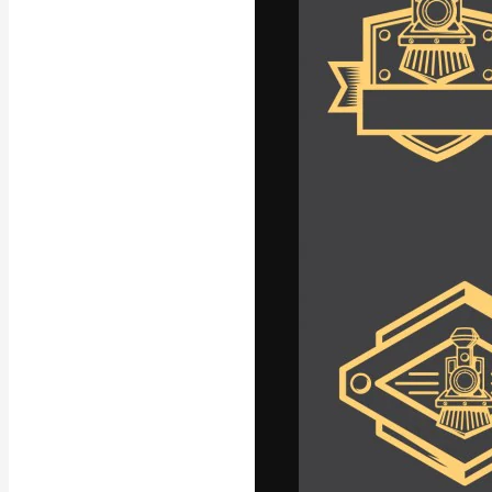
La piattaforma c
migliori lavori. 
creativi, impres
Italiano
Copyright © 2010