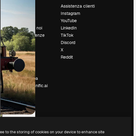
Prezzi
Assistenza clienti
Chi siamo
Instagram
Recensioni
YouTube
Lavora con noi
LinkedIn
Cerca tendenze
TikTok
Blog
Discord
Eventi
X
Slidesgo
Reddit
e
Vendi i tuoi
contenuti
Sala stampa
Cerchi magnific.ai
ree to the storing of cookies on your device to enhance site