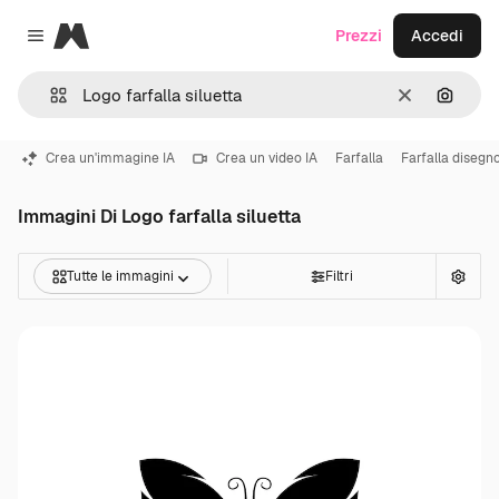
Magnific
Prezzi
Accedi
Close menu
Cancella
Cerca 
Crea un'immagine IA
Crea un video IA
Farfalla
Farfalla disegn
Immagini Di Logo farfalla siluetta
Tutte le immagini
Filtri