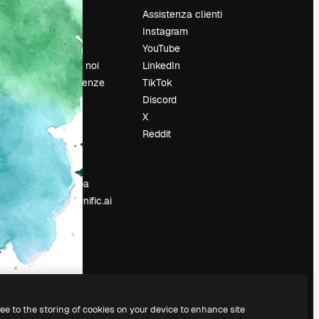
Prezzi
Assistenza clienti
Chi siamo
Instagram
Recensioni
YouTube
Lavora con noi
LinkedIn
Cerca tendenze
TikTok
Blog
Discord
Eventi
X
Slidesgo
Reddit
e
Vendi i tuoi
contenuti
Sala stampa
Cerchi magnific.ai
ree to the storing of cookies on your device to enhance site