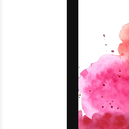
La piattaforma c
migliori lavori. 
creativi, impres
Italiano
Copyright © 2010