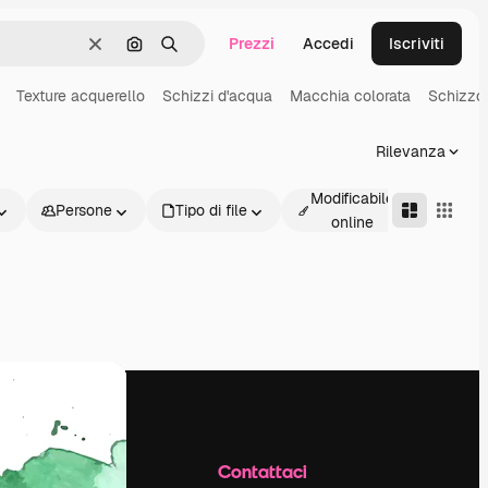
Prezzi
Accedi
Iscriviti
Cancella
Cerca per immagine
Ricerca
Texture acquerello
Schizzi d'acqua
Macchia colorata
Schizzo 
Rilevanza
Modificabile
Persone
Tipo di file
Avanz
online
Azienda
Contattaci