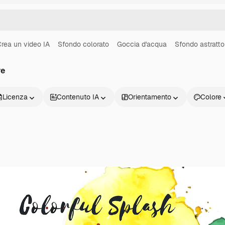
rea un video IA
Sfondo colorato
Goccia d'acqua
Sfondo astratto
re
Licenza
Contenuto IA
Orientamento
Colore
Prodotti
Inizia