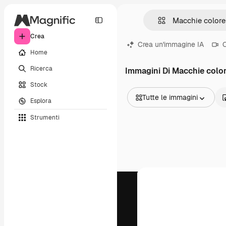
Crea
Crea un'immagine IA
C
Home
Ricerca
Immagini Di Macchie colo
Stock
Tutte le immagini
Esplora
Tutte le immagini
Strumenti
Vettori
Illustrazioni
Foto
PSD
Modelli
Mockup
Video
Clip video
Motion graphic
Modelli di video
Icone
Modelli 3D
Font