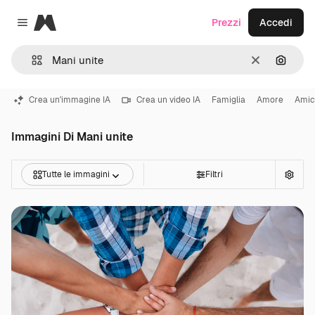
Magnific
Prezzi
Accedi
Close menu
Cancella
Cerca 
Crea un'immagine IA
Crea un video IA
Famiglia
Amore
Amic
Immagini Di Mani unite
Tutte le immagini
Filtri