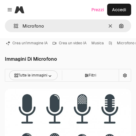
Magnific
Prezzi
Accedi
Close menu
Cancella
Cerca 
Crea un'immagine IA
Crea un video IA
Musica
Dj
Microfono 
Immagini Di Microfono
Tutte le immagini
Filtri