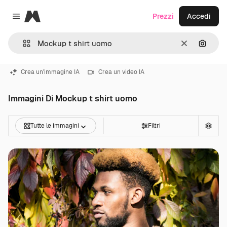
Magnific
Prezzi
Accedi
Close menu
Cancella
Cerca 
Crea un'immagine IA
Crea un video IA
Immagini Di Mockup t shirt uomo
Tutte le immagini
Filtri