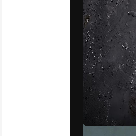
La piattaforma c
migliori lavori. 
creativi, impres
Italiano
Copyright © 2010