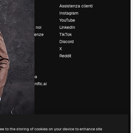
Prezzi
Assistenza clienti
Chi siamo
Instagram
Recensioni
YouTube
Lavora con noi
LinkedIn
Cerca tendenze
TikTok
Blog
Discord
Eventi
X
Slidesgo
Reddit
e
Vendi i tuoi
contenuti
Sala stampa
Cerchi magnific.ai
ree to the storing of cookies on your device to enhance site