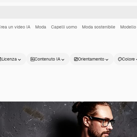
rea un video IA
Moda
Capelli uomo
Moda sostenibile
Modello
Licenza
Contenuto IA
Orientamento
Colore
Prodotti
Inizia