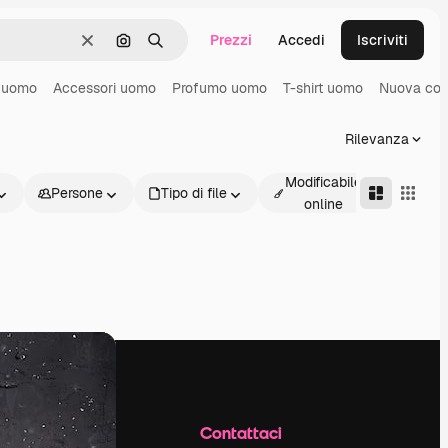
Prezzi
Accedi
Iscriviti
Cancella
Cerca per immagine
Ricerca
 uomo
Accessori uomo
Profumo uomo
T-shirt uomo
Nuova col
Rilevanza
Modificabile
Persone
Tipo di file
Avanz
online
Azienda
Contattaci