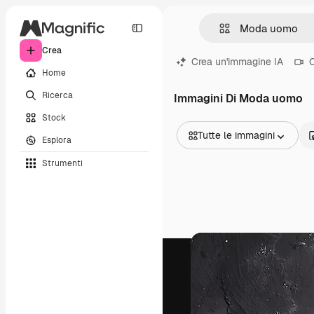
Crea
Crea un'immagine IA
C
Home
Ricerca
Immagini Di Moda uomo
Stock
Tutte le immagini
Esplora
Tutte le immagini
Strumenti
Vettori
Illustrazioni
Foto
PSD
Modelli
Mockup
Video
Clip video
Motion graphic
Modelli di video
Icone
Modelli 3D
Font