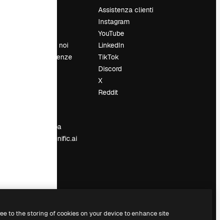
Prezzi
Assistenza clienti
Chi siamo
Instagram
Recensioni
YouTube
Lavora con noi
LinkedIn
Cerca tendenze
TikTok
Blog
Discord
Eventi
X
Slidesgo
Reddit
e
Vendi i tuoi
contenuti
Sala stampa
Cerchi magnific.ai
ree to the storing of cookies on your device to enhance site