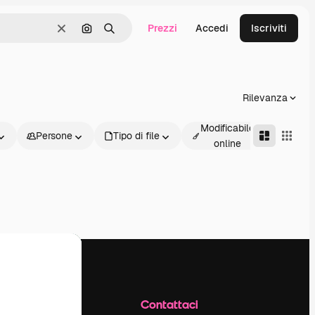
Prezzi
Accedi
Iscriviti
Cancella
Cerca per immagine
Ricerca
Rilevanza
Modificabile
Persone
Tipo di file
Avanz
online
Azienda
Contattaci