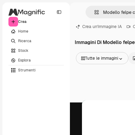
Crea
Crea un'immagine IA
C
Home
Ricerca
Immagini Di Modello felp
Stock
Tutte le immagini
Esplora
Tutte le immagini
Strumenti
Vettori
Illustrazioni
Foto
PSD
Modelli
Mockup
Video
Clip video
Motion graphic
Modelli di video
Icone
Modelli 3D
Font