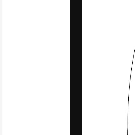
La piattaforma c
migliori lavori. 
creativi, impres
Italiano
Copyright © 2010