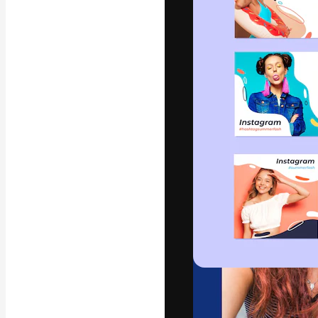
La piattaforma c
migliori lavori. 
creativi, impres
Italiano
Copyright © 2010