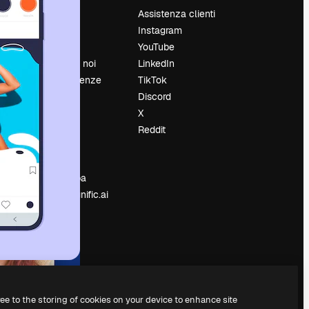
Prezzi
Assistenza clienti
Chi siamo
Instagram
Recensioni
YouTube
Lavora con noi
LinkedIn
Cerca tendenze
TikTok
Blog
Discord
Eventi
X
Slidesgo
Reddit
e
Vendi i tuoi
contenuti
Sala stampa
Cerchi magnific.ai
ree to the storing of cookies on your device to enhance site