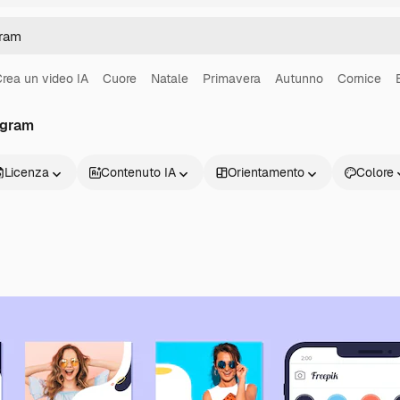
rea un video IA
Cuore
Natale
Primavera
Autunno
Cornice
agram
Licenza
Contenuto IA
Orientamento
Colore
Prodotti
Inizia