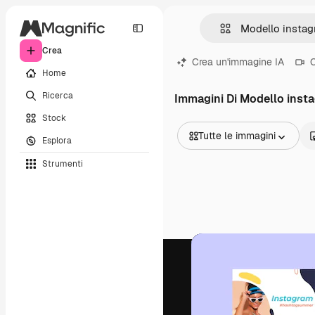
Crea
Crea un'immagine IA
C
Home
Ricerca
Immagini Di Modello inst
Stock
Tutte le immagini
Esplora
Tutte le immagini
Strumenti
Vettori
Illustrazioni
Foto
PSD
Modelli
Mockup
Video
Clip video
Motion graphic
Modelli di video
Icone
Modelli 3D
Font