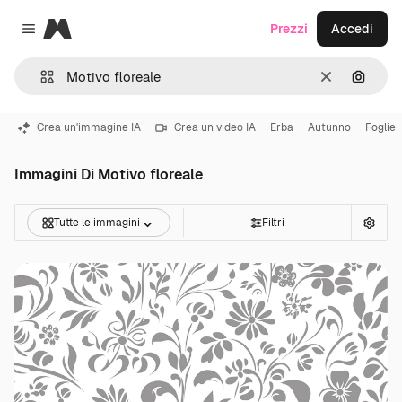
Magnific
Prezzi
Accedi
Close menu
Cancella
Cerca 
Crea un'immagine IA
Crea un video IA
Erba
Autunno
Foglie
Immagini Di Motivo floreale
Tutte le immagini
Filtri