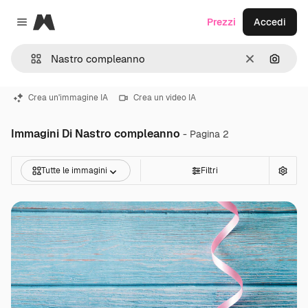
Magnific
Prezzi
Accedi
Close menu
Cancella
Cerca 
Crea un'immagine IA
Crea un video IA
Immagini Di Nastro compleanno
- Pagina 2
Tutte le immagini
Filtri