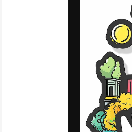
La piattaforma c
migliori lavori. 
creativi, impres
Italiano
Copyright © 2010