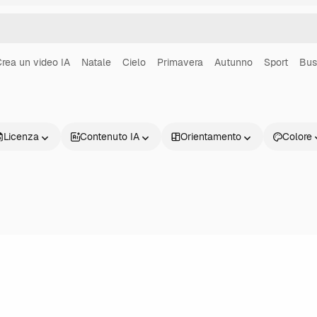
rea un video IA
Natale
Cielo
Primavera
Autunno
Sport
Bus
Licenza
Contenuto IA
Orientamento
Colore
Prodotti
Inizia