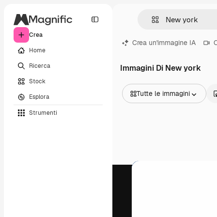
Crea
Crea un'immagine IA
C
Home
Ricerca
Immagini Di New york
Stock
Tutte le immagini
Esplora
Tutte le immagini
Strumenti
Vettori
Illustrazioni
Foto
PSD
Modelli
Mockup
Video
Clip video
Motion graphic
Modelli di video
Icone
Modelli 3D
Font