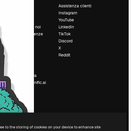
Prezzi
Assistenza clienti
Chi siamo
Instagram
Recensioni
YouTube
Lavora con noi
LinkedIn
Cerca tendenze
TikTok
Blog
Discord
Eventi
X
Slidesgo
Reddit
e
Vendi i tuoi
contenuti
Sala stampa
Cerchi magnific.ai
ree to the storing of cookies on your device to enhance site