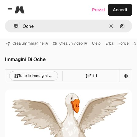
Magnific
Prezzi
Accedi
Close menu
Cancella
Cerca 
Crea un'immagine IA
Crea un video IA
Cielo
Erba
Foglie
N
Immagini Di Oche
Tutte le immagini
Filtri