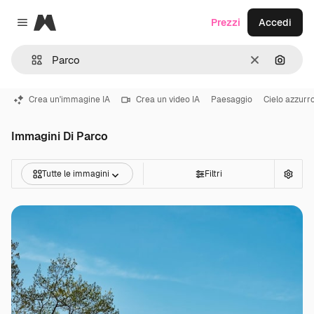
Magnific
Prezzi
Accedi
Close menu
Cancella
Cerca 
Crea un'immagine IA
Crea un video IA
Paesaggio
Cielo azzurr
Immagini Di Parco
Tutte le immagini
Filtri