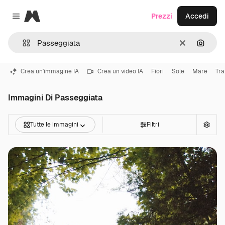
Magnific
Prezzi
Accedi
Close menu
Cancella
Cerca 
Crea un'immagine IA
Crea un video IA
Fiori
Sole
Mare
Tr
Immagini Di Passeggiata
Tutte le immagini
Filtri