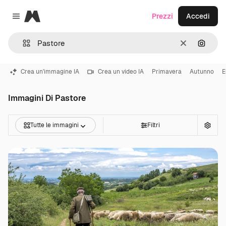
Magnific
Prezzi
Accedi
Close menu
Cancella
Cerca 
Crea un'immagine IA
Crea un video IA
Primavera
Autunno
E
Immagini Di Pastore
Tutte le immagini
Filtri