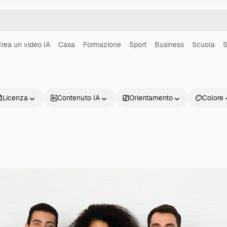
rea un video IA
Casa
Formazione
Sport
Business
Scuola
S
Licenza
Contenuto IA
Orientamento
Colore
Prodotti
Inizia