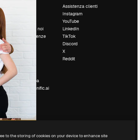
Prezzi
Assistenza clienti
Chi siamo
Instagram
Recensioni
YouTube
Lavora con noi
LinkedIn
Cerca tendenze
TikTok
Blog
Discord
Eventi
X
Slidesgo
Reddit
e
Vendi i tuoi
contenuti
Sala stampa
Cerchi magnific.ai
ree to the storing of cookies on your device to enhance site