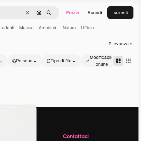
Prezzi
Accedi
Iscriviti
Cancella
Cerca per immagine
Ricerca
tudenti
Musica
Ambiente
Natura
Ufficio
Rilevanza
Modificabile
Persone
Tipo di file
Avanz
online
Azienda
Contattaci