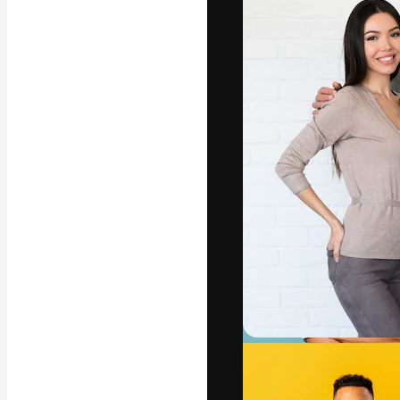
La piattaforma c
migliori lavori. 
creativi, impres
Italiano
Copyright © 2010