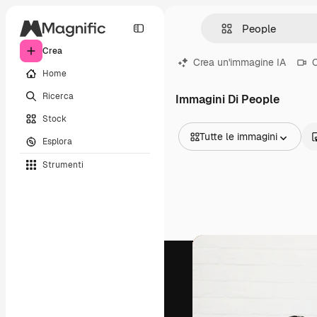
Crea
Crea un'immagine IA
C
Home
Ricerca
Immagini Di People
Stock
Tutte le immagini
Esplora
Tutte le immagini
Strumenti
Vettori
Illustrazioni
Foto
PSD
Modelli
Mockup
Video
Clip video
Motion graphic
Modelli di video
Icone
Modelli 3D
Font