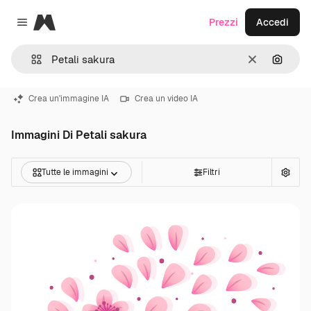
Magnific
Prezzi
Accedi
Close menu
Cancella
Cerca 
Crea un'immagine IA
Crea un video IA
Immagini Di Petali sakura
Tutte le immagini
Filtri