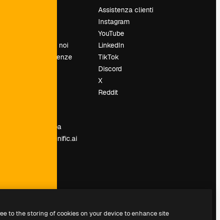
Prezzi
Assistenza clienti
Chi siamo
Instagram
Recensioni
YouTube
Lavora con noi
LinkedIn
Cerca tendenze
TikTok
Blog
Discord
Eventi
X
Slidesgo
Reddit
e
Vendi i tuoi
contenuti
Sala stampa
Cerchi magnific.ai
ree to the storing of cookies on your device to enhance site