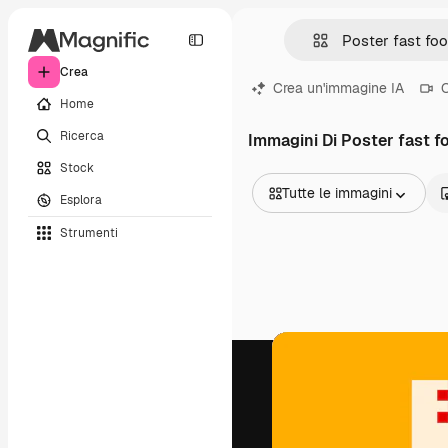
Crea
Crea un'immagine IA
C
Home
Ricerca
Immagini Di Poster fast f
Stock
Tutte le immagini
Esplora
Tutte le immagini
Strumenti
Vettori
Illustrazioni
Foto
PSD
Modelli
Mockup
Video
Clip video
Motion graphic
Modelli di video
Icone
Modelli 3D
Font