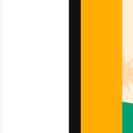
La piattaforma c
migliori lavori. 
creativi, impres
Italiano
Copyright © 2010