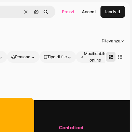
Prezzi
Accedi
Iscriviti
Cancella
Cerca per immagine
Ricerca
Rilevanza
Modificabile
Persone
Tipo di file
Avanz
online
Azienda
Contattaci