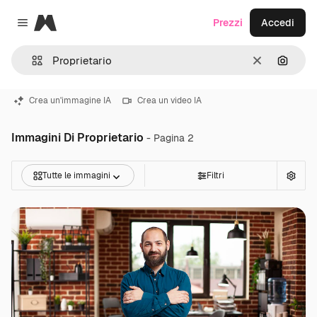
Magnific
Prezzi
Accedi
Close menu
Cancella
Cerca 
Crea un'immagine IA
Crea un video IA
Immagini Di Proprietario
- Pagina 2
Tutte le immagini
Filtri