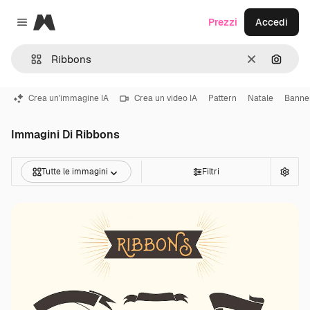
Magnific
Prezzi
Accedi
Close menu
Cancella
Cerca 
Crea un'immagine IA
Crea un video IA
Pattern
Natale
Banne
Immagini Di Ribbons
Tutte le immagini
Filtri