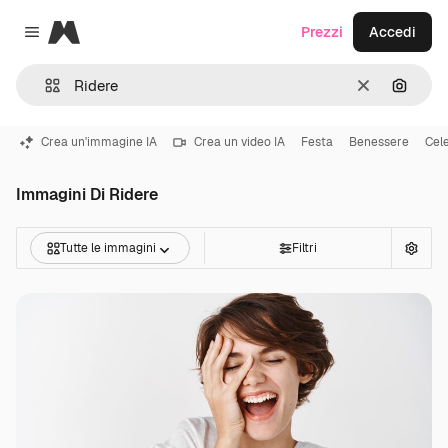
Magnific
Prezzi
Accedi
Close menu
Cancella
Cerca 
Crea un'immagine IA
Crea un video IA
Festa
Benessere
Cel
Immagini Di Ridere
Tutte le immagini
Filtri