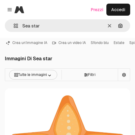
Magnific
Prezzi
Accedi
Close menu
Cancella
Cerca 
Crea un'immagine IA
Crea un video IA
Sfondo blu
Estate
Spi
Immagini Di Sea star
Tutte le immagini
Filtri