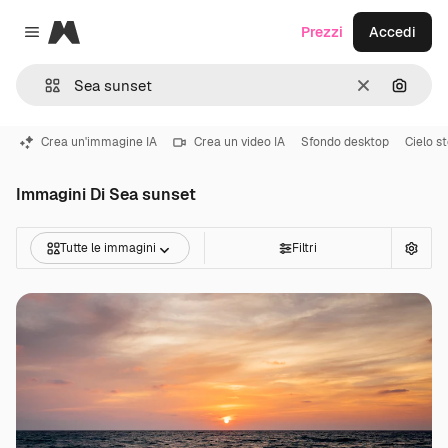
Magnific
Prezzi
Accedi
Close menu
Cancella
Cerca 
Crea un'immagine IA
Crea un video IA
Sfondo desktop
Cielo st
Immagini Di Sea sunset
Tutte le immagini
Filtri