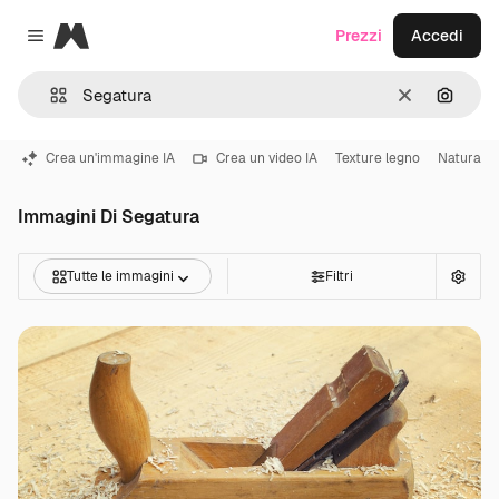
Magnific
Prezzi
Accedi
Close menu
Cancella
Cerca 
Crea un'immagine IA
Crea un video IA
Texture legno
Natura
Immagini Di Segatura
Tutte le immagini
Filtri