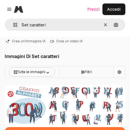
Magnific
Prezzi
Accedi
Close menu
Cancella
Cerca 
Crea un'immagine IA
Crea un video IA
Immagini Di Set caratteri
Tutte le immagini
Filtri