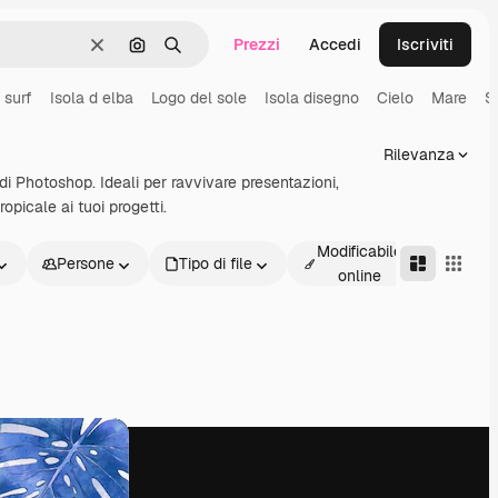
Prezzi
Accedi
Iscriviti
Cancella
Cerca per immagine
Ricerca
 surf
Isola d elba
Logo del sole
Isola disegno
Cielo
Mare
S
Rilevanza
 di Photoshop. Ideali per ravvivare presentazioni,
opicale ai tuoi progetti.
Modificabile
Persone
Tipo di file
Avanz
online