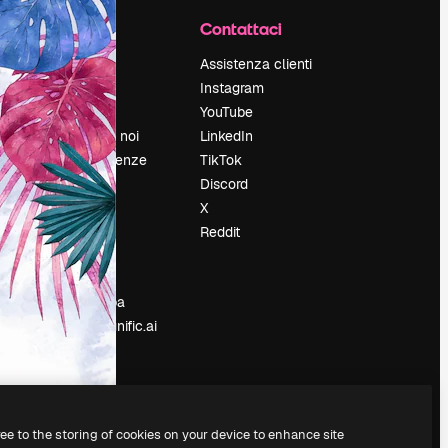
Azienda
Contattaci
Prezzi
Assistenza clienti
Chi siamo
Instagram
Recensioni
YouTube
Lavora con noi
LinkedIn
Cerca tendenze
TikTok
Blog
Discord
Eventi
X
Slidesgo
Reddit
e
Vendi i tuoi
contenuti
Sala stampa
Cerchi magnific.ai
ree to the storing of cookies on your device to enhance site