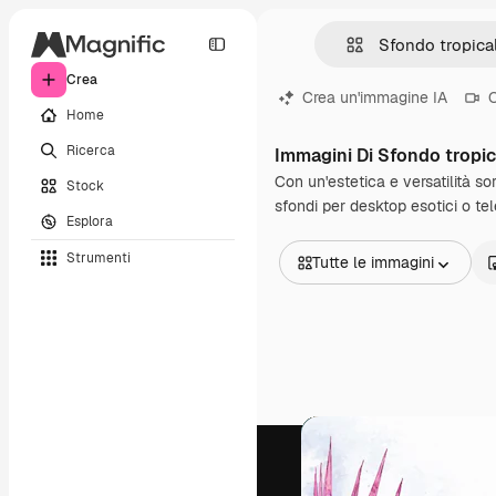
Crea
Crea un'immagine IA
C
Home
Ricerca
Immagini Di Sfondo tropic
Con un'estetica e versatilità so
Stock
sfondi per desktop esotici o tele
Esplora
Strumenti
Tutte le immagini
Tutte le immagini
Vettori
Illustrazioni
Foto
PSD
Modelli
Mockup
Video
Clip video
Motion graphic
Modelli di video