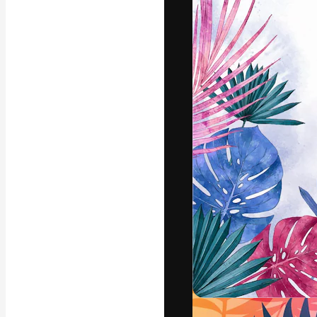
Icone
Modelli 3D
Font
La piattaforma c
migliori lavori. 
creativi, impres
Italiano