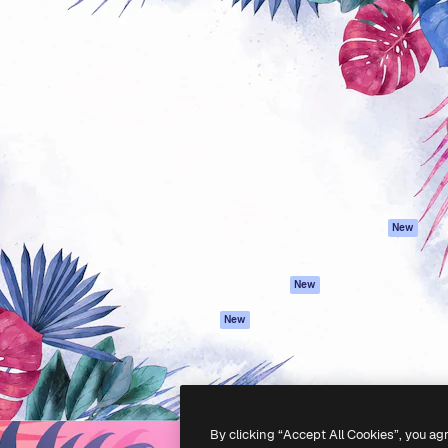
Prodotti
Inizia
reativa per realizzare i tuoi
Spaces
Academy
Oltre 1 milione di abbonati tra
Assistente IA
Documentazione
e, agenzie e studi.
Generatore di
Assistenza
immagini IA
Termini e
Generatore di video
condizioni
IA
Politica sulla
Sintetizzatore
privacy
vocale IA
Originali
New
Contenuti stock
Politica dei cooki
MCP per
Centro di fiducia
New
Claude/ChatGPT
Affiliati
Agenti
New
Aziende
API
App mobile
Tutti gli strumenti
Magnific
By clicking “Accept All Cookies”, you ag