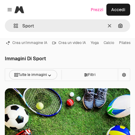
Magnific
Prezzi
Accedi
Close menu
Cancella
Cerca 
Crea un'immagine IA
Crea un video IA
Yoga
Calcio
Pilates
Immagini Di Sport
Tutte le immagini
Filtri