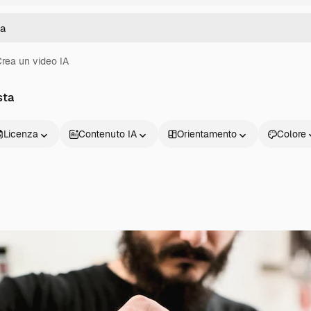
rea un video IA
sta
Licenza
Contenuto IA
Orientamento
Colore
Prodotti
Inizia