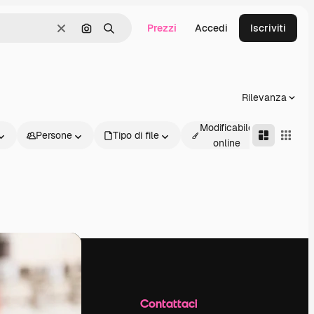
Prezzi
Accedi
Iscriviti
Cancella
Cerca per immagine
Ricerca
Rilevanza
Modificabile
Persone
Tipo di file
Avanz
online
Azienda
Contattaci