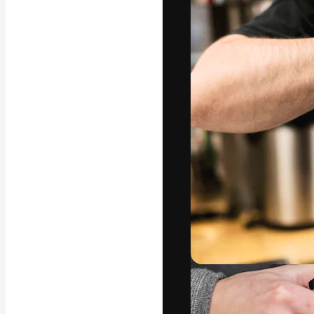
La piattaforma c
migliori lavori. 
creativi, impres
Italiano
Copyright © 2010