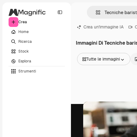
Crea
Crea un'immagine IA
C
Home
Ricerca
Immagini Di Tecniche bari
Stock
Tutte le immagini
Esplora
Tutte le immagini
Strumenti
Vettori
Illustrazioni
Foto
PSD
Modelli
Mockup
Video
Clip video
Motion graphic
Modelli di video
Icone
Modelli 3D
Font