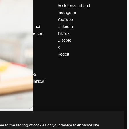
Prezzi
Assistenza clienti
Chi siamo
Instagram
Recensioni
YouTube
Lavora con noi
LinkedIn
Cerca tendenze
TikTok
Blog
Discord
Eventi
X
Slidesgo
Reddit
e
Vendi i tuoi
contenuti
Sala stampa
Cerchi magnific.ai
ree to the storing of cookies on your device to enhance site