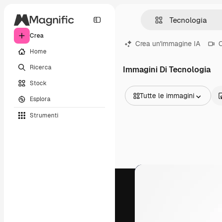
Crea
Crea un'immagine IA
C
Home
Ricerca
Immagini Di Tecnologia
Stock
Tutte le immagini
Esplora
Tutte le immagini
Strumenti
Vettori
Illustrazioni
Foto
PSD
Modelli
Mockup
Video
Clip video
Motion graphic
Modelli di video
Icone
Modelli 3D
Font