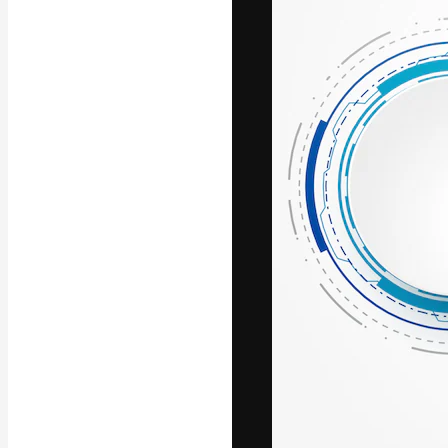
La piattaforma c
migliori lavori. 
creativi, impres
Italiano
Copyright © 2010