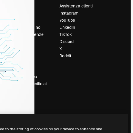
Prezzi
Assistenza clienti
Chi siamo
Instagram
Recensioni
YouTube
Lavora con noi
LinkedIn
Cerca tendenze
TikTok
Blog
Discord
Eventi
X
Slidesgo
Reddit
e
Vendi i tuoi
contenuti
Sala stampa
Cerchi magnific.ai
ree to the storing of cookies on your device to enhance site