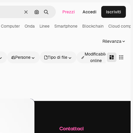
Prezzi
Accedi
Iscriviti
Cancella
Cerca per immagine
Ricerca
Computer
Onda
Linee
Smartphone
Blockchain
Cloud compu
Rilevanza
Modificabile
Persone
Tipo di file
Avanz
online
Azienda
Contattaci