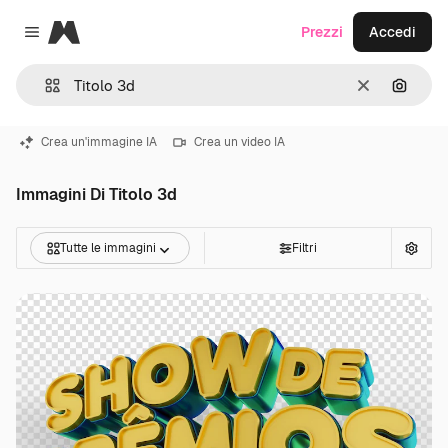
Magnific
Prezzi
Accedi
Close menu
Cancella
Cerca 
Crea un'immagine IA
Crea un video IA
Immagini Di Titolo 3d
Tutte le immagini
Filtri