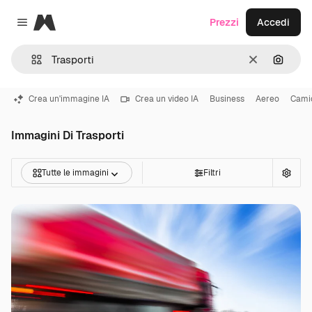
Magnific
Prezzi
Accedi
Close menu
Cancella
Cerca 
Crea un'immagine IA
Crea un video IA
Business
Aereo
Cami
Immagini Di Trasporti
Tutte le immagini
Filtri