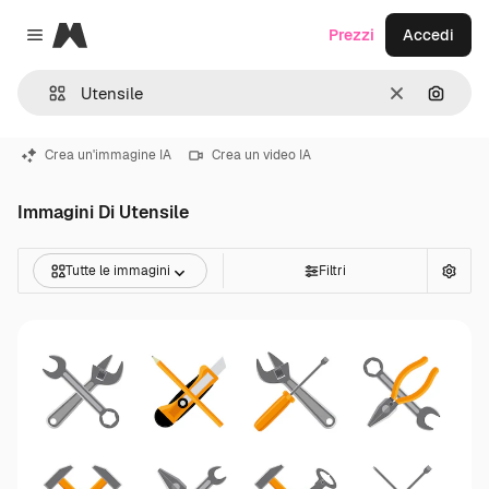
Magnific
Prezzi
Accedi
Close menu
Cancella
Cerca 
Crea un'immagine IA
Crea un video IA
Immagini Di Utensile
Tutte le immagini
Filtri