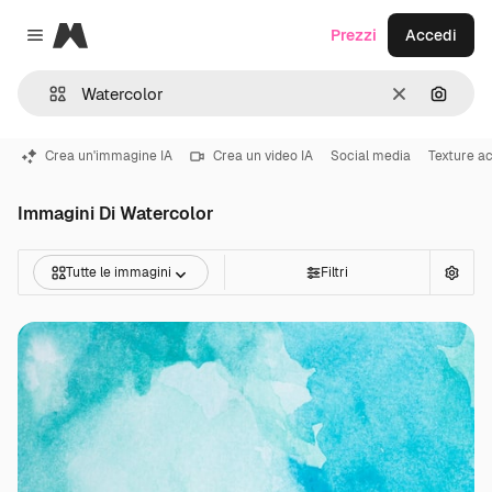
Magnific
Prezzi
Accedi
Close menu
Cancella
Cerca 
Crea un'immagine IA
Crea un video IA
Social media
Texture a
Immagini Di Watercolor
Tutte le immagini
Filtri