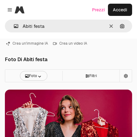
Magnific
Prezzi
Accedi
Close menu
Cancella
Cerca 
Crea un'immagine IA
Crea un video IA
Foto Di Abiti festa
Foto
Filtri