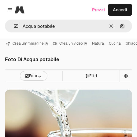
Magnific
Prezzi
Accedi
Close menu
Cancella
Cerca 
Crea un'immagine IA
Crea un video IA
Natura
Cucina
Ghiacc
Foto Di Acqua potabile
Foto
Filtri