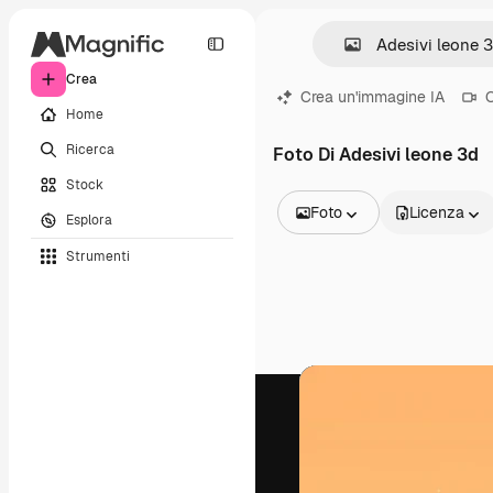
Crea
Crea un'immagine IA
C
Home
Ricerca
Foto Di Adesivi leone 3d
Stock
Foto
Licenza
Esplora
Tutte le immagini
Strumenti
Vettori
Illustrazioni
Foto
PSD
Modelli
Mockup
Video
Clip video
Motion graphic
Modelli di video
Icone
Modelli 3D
Font