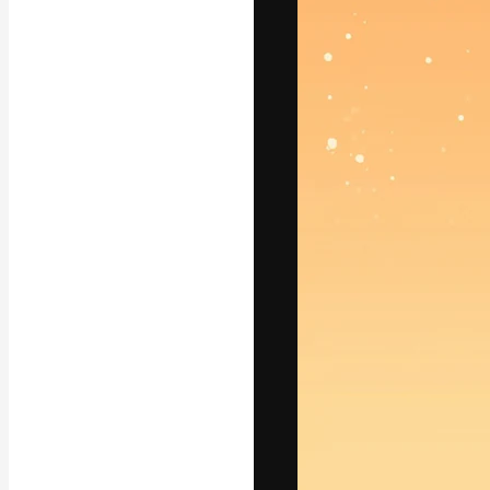
La piattaforma c
migliori lavori. 
creativi, impres
Italiano
Copyright © 2010