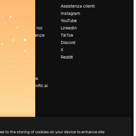
Prezzi
Assistenza clienti
Chi siamo
Instagram
Recensioni
YouTube
Lavora con noi
LinkedIn
Cerca tendenze
TikTok
Blog
Discord
Eventi
X
Slidesgo
Reddit
e
Vendi i tuoi
contenuti
Sala stampa
Cerchi magnific.ai
ree to the storing of cookies on your device to enhance site